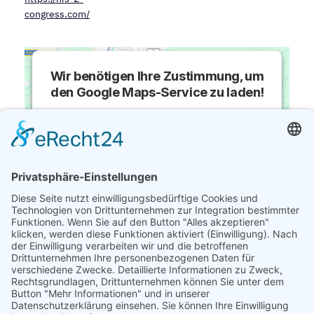
congress.com/
Wir benötigen Ihre Zustimmung, um
den Google Maps-Service zu laden!
Wir verwenden einen Service eines
Drittanbieters, um Karteninhalte einzubetten.
Dieser Service kann Daten zu Ihren Aktivitäten
sammeln. Bitte lesen Sie die Details durch und
stimmen Sie der Nutzung des Service zu, um
diese Karte anzuzeigen.
Mehr Informationen
Akzeptieren
powered by
Usercentrics Consent
VERANSTALTUNGSORT
Management Platform
&
eRecht24